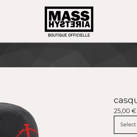
casqu
25,00
€