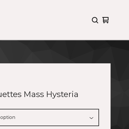
View
0
cart
items
ettes Mass Hysteria